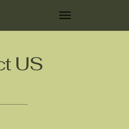
S
t US