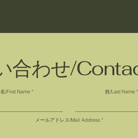
Simple App for Android and iO
い合わせ/Contac
名/First Name
姓/Last Name
メールアドレス/Mail Address