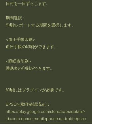
日付を一日ずらします。
期間選択：
印刷/レポートする期間を選択します。
<血圧手帳印刷>
血圧手帳の印刷ができます。
<睡眠表印刷>
睡眠表の印刷ができます。
印刷にはプラグインが必要です。
EPSON(動作確認済み)：
https://play.google.com/store/apps/details?
id=com.epson.mobilephone.android.epson
printserviceplugin